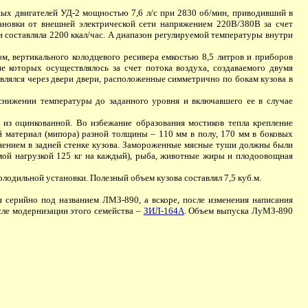
х двигателей УД-2 мощностью 7,6 л/с при 2830 об/мин, приводивший в
ановки от внешней электрической сети напряжением 220В/380В за счет
 составляла 2200 ккал/час. А диапазон регулируемой температуры внутри
, вертикального колодцевого ресивера емкостью 8,5 литров и приборов
 которых осуществлялось за счет потока воздуха, создаваемого двумя
лялся через двери двери, расположенные симметрично по бокам кузова в
нижении температуры до заданного уровня и включавшего ее в случае
из оцинкованной. Во избежание образования мостиков тепла крепление
материал (мипора) разной толщины – 110 мм в полу, 170 мм в боковых
отнением в задней стенке кузова. Замороженные мясные туши должны были
мой нагрузкой 125 кг на каждый), рыба, животные жиры и плодоовощная
холодильной установки. Полезный объем кузова составлял 7,5 куб.м.
серийно под названием ЛМЗ-890, а вскоре, после изменения написания
осле модернизации этого семейства –
ЗИЛ-164А
. Объем выпуска ЛуМЗ-890