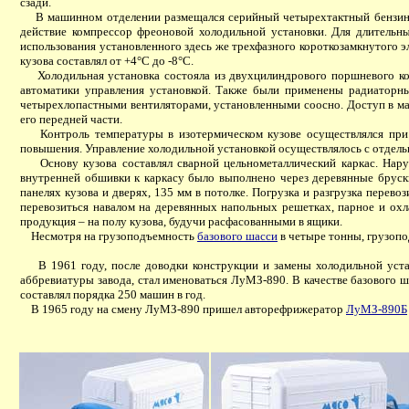
сзади.
В машинном отделении размещался серийный четырехтактный бензиновы
действие компрессор фреоновой холодильной установки. Для длительн
использования установленного здесь же трехфазного короткозамкнутого 
кузова составлял от +4°С до -8°С.
Холодильная установка состояла из двухцилиндрового поршневого комп
автоматики управления установкой. Также были применены радиаторны
четырехлопастными вентиляторами, установленными соосно. Доступ в ма
его передней части.
Контроль температуры в изотермическом кузове осуществлялся при п
повышения. Управление холодильной установкой осуществлялось с отдельн
Основу кузова составлял сварной цельнометаллический каркас. Наруж
внутренней обшивки к каркасу было выполнено через деревянные брус
панелях кузова и дверях, 135 мм в потолке. Погрузка и разгрузка пере
перевозиться навалом на деревянных напольных решетках, парное и ох
продукция – на полу кузова, будучи расфасованными в ящики.
Несмотря на грузоподъемность
базового шасси
в четыре тонны, грузопод
В 1961 году, после доводки конструкции и замены холодильной устан
аббревиатуры завода, стал именоваться ЛуМЗ-890. В качестве базового 
составлял порядка 250 машин в год.
В 1965 году на смену ЛуМЗ-890 пришел авторефрижератор
ЛуМЗ-890Б