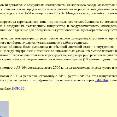
й двигатель с воздушным охлаждением Ульяновского завода малолитражны
ых стоянок также предусматривалась возможность работы холодильной уст
электродвигателя А-51-2 мощностью 4,5 кВт. Мощность холодильной установки
рессора вертикального типа, горизонтального теплообменника со змеевиком
е с воздушным охлаждением конденсатор и воздухоочиститель, охлаждение
шинное отделение для обслуживания установленных здесь агрегатов осуществ
омощи температурного реле, отключавшего холодильную установку при с
ого приборного щитка, установленного в кабине водителя.
ная обшивка была выполнена из обычной листовой стали, а внутренняя – 
ки. Между внутренней и внешней обшивками был уложен термоизоляционный 
возимого товара осуществлялась через двустворчатую дверь с резиновым упл
лажденное мясо – подвешенным на потолочные крюки (10 крюков с допусти
ъемность АР-164 составляла всего 2500 кг из-за значительного веса кузова и 
овки АР-1 на усовершенствованную АР-3, фургон АР-164 стал выпускаться 
шасси для выпуска этого рефрижератора использовались сперва
ЗИЛ-164
, а п
на базе
ЗИЛ-130
.