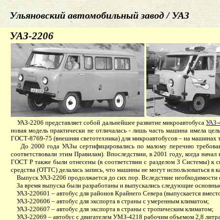
Ульяновский автомобильный завод / УАЗ
УАЗ-2206
УАЗ-2206 представляет собой дальнейшее развитие микроавтобуса
УАЗ-
новая модель практически не отличалась - лишь часть машина имела цел
ГОСТ-8769-75 (внешняя светотехника) для микроавтобусов – на машинах т
До 2000 года УАЗы сертифицировались по малому перечню требовани
соответствовали этим Правилам). Впоследствии, в 2001 году, когда начал
ГОСТ Р также были отнесены (в соответствии с разделом 3 Системы) к 
средства (ОТТС) делалась запись, что машины не могут использоваться в
Выпуск УАЗ-2206 продолжается до сих пор. Вследствие необходимости со
За время выпуска были разработаны и выпускались следующие основны
УАЗ-220601 – автобус для районов Крайнего Севера (выпускается вмест
УАЗ-220606 – автобус для экспорта в страны с умеренным климатом;
УАЗ-220607 – автобус для экспорта в страны с тропическим климатом;
УАЗ-22069 – автобус с двигателем УМЗ-4218 рабочим объемом 2,8 литра 