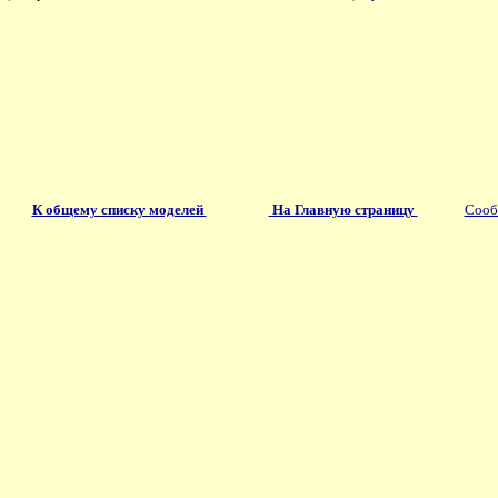
К общему списку моделей
На Главную страницу
Сооб