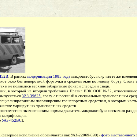
452В
. В рамках
модернизации 1985 года
микроавтобус получил те же изменени
ьное окно без поворотной форточки в среднем окне по левому борту. Стоит 
ак и не появились верхние габаритные фонари спереди и сзади.
й, в который не входили требования Правил ЕЭК ООН №52, относившиеся 
 выпускаться
УАЗ-39625
, сразу отнесенный к специальным транспортным сре
специализированным пассажирским транспортным средствам, к которым част
 качестве маршрутных транспортных средств.
ответствия экологическим нормам двигатель микроавтобуса несколько раз дор
е модификации:
о
УАЗ-452ВС
);
(северное исполнение обозначается как УАЗ-22069-090) -
фото выставочного 