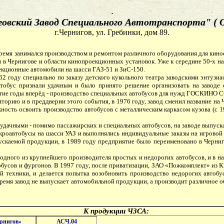
.
овский Завод Специального Автотранспорта" (
г.Чернигов, ул. Гребинки, дом 89.
емя занимался производством и ремонтом различного оборудования для кинос
 в Чернигове и области кинопроекционных установок. Уже к середине 50-х на
екционные автомобили на шасси ГАЗ-51 и ЗиС-150.
году специально по заказу детского кукольного театра заводскими энтузиас
тобус признали удачным и было принято решение организовать на заводе 
ногие годы вперёд - производство специальных автобусов для нужд ГОСКИНО 
торию и в преддверии этого события, в 1976 году, завод сменил название на
ность освоить производство автобусов с металлическим каркасом кузова (с 1
удачными - помимо пассажирских и специальных автобусов, на заводе выпуск
икроавтобусы на шасси УАЗ и выполнялись индивидуальные заказы на игровой
скаемой продукции, в 1989 году предприятие было переименовано в Черниг
дного из крупнейшего производителя простых и недорогих автобусов, и в нач
обусов и фургонов. В 1997 году, после приватизации, ЗАО «Пожкомплект» из 
 техники, и делается попытка возобновить производство недорогих автобус
 время завод не выпускает автомобильной продукции, а производит различно
К продукции ЧЗСА:
рнигов»
АСЧ.04