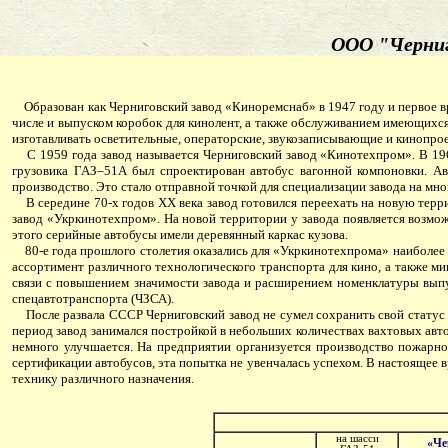
ООО "Черниг
Образован как Черниговский завод «Киноремснаб» в 1947 году и первое вр
числе и выпуском коробок для кинолент, а также обслуживанием имеющихся
изготавливать осветительные, операторские, звукозаписывающие и кинопро
С 1959 года завод называется Черниговский завод «Кинотехпром». В 1962 
грузовика ГАЗ–51А был спроектирован автобус вагонной компоновки. Ав
производство. Это стало отправной точкой для специализации завода на м
В середине 70-х годов ХХ века завод готовился переехать на новую терри
завод «Укркинотехпром». На новой территории у завода появляется возмож
этого серийные автобусы имели деревянный каркас кузова.
80-е года прошлого столетия оказались для «Укркинотехпрома» наиболее 
ассортимент различного технологического транспорта для кино, а также м
связи с повышением значимости завода и расширением номенклатуры выпу
спецавтотранспорта (ЧЗСА).
После развала СССР Черниговский завод не сумел сохранить свой статус о
период завод занимался постройкой в небольших количествах вахтовых авт
немного улучшается. На предприятии организуется производство пожарной
сертификации автобусов, эта попытка не увенчалась успехом. В настоящее
технику различного назначения.
на шасси
«Че