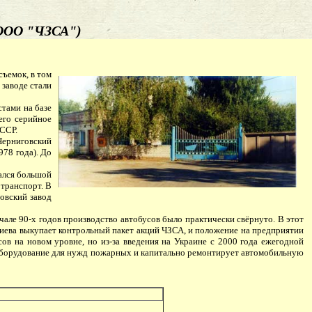
 ООО "ЧЗСА")
ъемок, в том
 заводе стали
тами на базе
его серийное
СССР.
 Черниговский
978 года). До
ался большой
 транспорт. В
овский завод
але 90-х годов производство автобусов было практически свёрнуто. В этот
Киева выкупает контрольный пакет акций ЧЗСА, и положение на предприятии
ов на новом уровне, но из-за введения на Украине с 2000 года ежегодной
е оборудование для нужд пожарных и капитально ремонтирует автомобильную