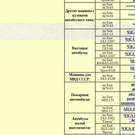
на базе
изоте
АСЧ-03
Другие машины с
на базе
меди
кузовами
АСЧ-03
автобусного типа:
на базе
п
АСЧ-03
на базе
ЧЗСА
ГАЗ-53
на базе
ЧЗСА-
ГАЗ-3307
на базе
ЧЗСА
Вахтовые
ГАЗ-66
автобусы:
на базе
ЧЗСА-
МАЗ-5337
на базе
ЧП
КАМАЗ-43105
на базе
ЧП
Урал-4320
Машины для
на базе
МВД СССР:
УАЗ-452В
ш
на базе
АСЧ-03
а
авт
Пожарные
на базе
ради
автомобили:
ЗИЛ-131
химичес
на базе
АЦЛ-20
ЗИЛ-137
на базе
ЧЗСА-
Автобусы
ГАЗ-3302
"Де
"Газель"
малой
на базе
вместимости:
ЧЗСА-0
ЗИЛ-5301
"Бычок"