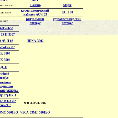
Тюлень
Морж
рмические:
косметологический
КСП-88
цинские:
кабинет АСЧ-03
ритуальный
грузопассажирский
рочие:
автобус
автобус
-05-П-53
05-П-3307
-05-П-66
ЧПКА-3902
05-П-5337
К-3904
К-3904
АДТП
табной
втобус
омобиль
ационно-
кой разведки
(137)-ПК-1
02.МТ-3302
ЧЗСА-05П-3302
сна-2П"
3МС-5301БО
ЧЗСА-03МТ-5301БО