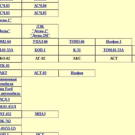
СЧ.03
АСЧ.04
СЧ.03
АСЧ.05
есна-1"
ЛЭК
Десна"
"Десна-2"
"Десна-2М"
ОМ2-64
УПАЗ-66
ТОМЗ-66
Изофон-1
.01-53А
БОП-1
К-51
ТОМ.01-53А
КО-02
АГ-02
АКС
АСТ
ТК-01
АКТ
АСТ-03
Изофон
диционные
омобили
ия Ford
 автомобиль
АСД-3
.01-452Д
АТ-452
МПАЗ
ПК-762
01(53-12)
БОП-1
ПСТ