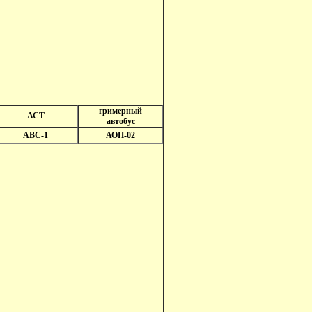
гримерный
АСТ
автобус
АВС-1
АОП-02